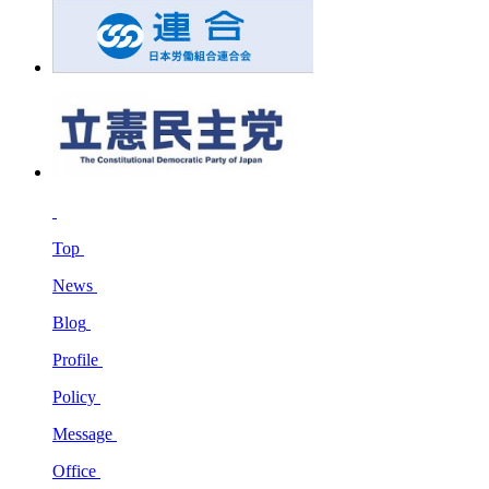
Top
News
Blog
Profile
Policy
Message
Office