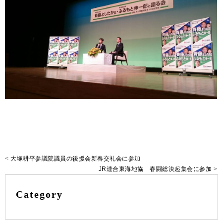
<
大塚耕平参議院議員の後援会新春交礼会に参加
JR連合東海地協 春闘総決起集会に参加
>
Category