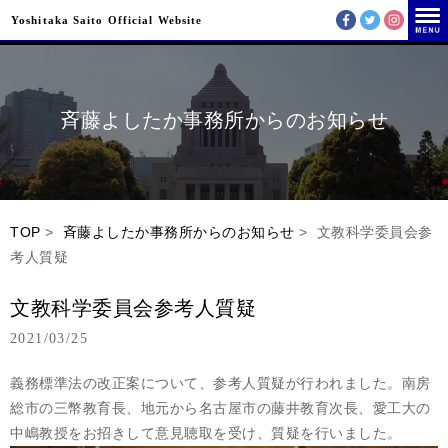
Yoshitaka Saito Official Website
斉藤よしたか事務所からのお知らせ
TOP
>
斉藤よしたか事務所からのお知らせ
> 文教科学委員会参
考人質疑
文教科学委員会参考人質疑
2021/03/25
義務標準法の改正案について、参考人質疑が行われました。南房
総市の三幣教育長、地元から名古屋市の藤井教育次長、愛工大の
中嶋教授をお招きして意見聴取を受け、質疑を行いました。