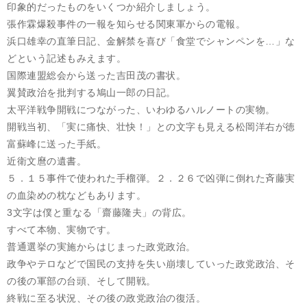
印象的だったものをいくつか紹介しましょう。
張作霖爆殺事件の一報を知らせる関東軍からの電報。
浜口雄幸の直筆日記、金解禁を喜び「食堂でシャンペンを…」な
どという記述もみえます。
国際連盟総会から送った吉田茂の書状。
翼賛政治を批判する鳩山一郎の日記。
太平洋戦争開戦につながった、いわゆるハルノートの実物。
開戦当初、「実に痛快、壮快！」との文字も見える松岡洋右が徳
富蘇峰に送った手紙。
近衛文麿の遺書。
５．１５事件で使われた手榴弾。２．２６で凶弾に倒れた斉藤実
の血染めの枕などもあります。
3文字は僕と重なる「齋藤隆夫」の背広。
すべて本物、実物です。
普通選挙の実施からはじまった政党政治。
政争やテロなどで国民の支持を失い崩壊していった政党政治、そ
の後の軍部の台頭、そして開戦。
終戦に至る状況、その後の政党政治の復活。