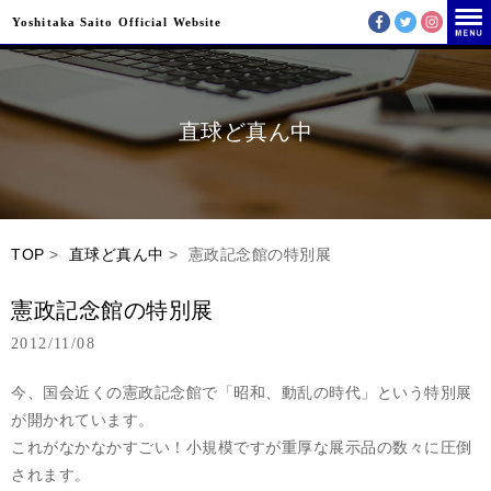
Yoshitaka Saito Official Website
直球ど真ん中
TOP
>
直球ど真ん中
> 憲政記念館の特別展
憲政記念館の特別展
2012/11/08
今、国会近くの憲政記念館で「昭和、動乱の時代」という特別展
が開かれています。
これがなかなかすごい！小規模ですが重厚な展示品の数々に圧倒
されます。