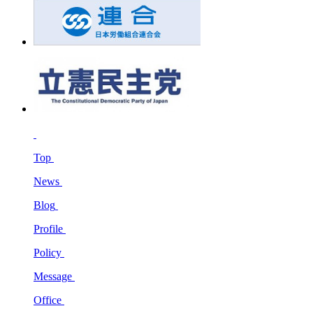
Top
News
Blog
Profile
Policy
Message
Office