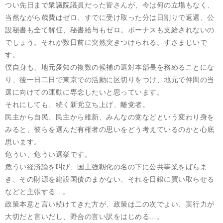
つい先日まで衆議院議員だった皆さんが、今は何の立場もなく、
当然ながら歳費はゼロ、すでに受け取った分は日割りで返還、公
設秘書も全て解任、秘書給与もゼロ。ボーナスも支給されないの
でしょう。それが数日前に突然突きつけられる。すさまじいで
す。
僕自身も、地元愛知の複数の候補の選対本部長を務めることにな
り、後一日二日で東京での活動に区切りをつけ、地元で仲間の当
選に向けての運動に専念したいと思っています。
それにしても、続く新党立ち上げ、離党者。
民主から自民、民主から維新、みんなの党などという変わり身を
みると、彼らを選んだ有権者の思いをどう考えているのかと心底
思います。
危うい、危うい選挙です。
危うい経済論を叫び、国土強靱化の名の下に公共事業をばらま
き、その財源を建設国債のまかない、それを日銀に買い取らせる
などと主張する…。
政策本意と言い続けてきた方が、政策は二の次でよい、実行力が
大切だと言いだし、野合の言い訳をはじめる…。