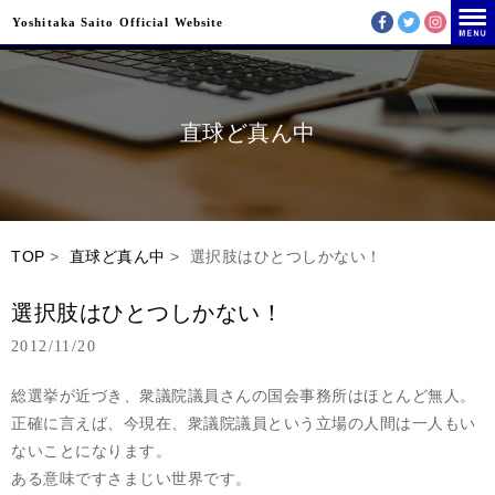
Yoshitaka Saito Official Website
直球ど真ん中
TOP
>
直球ど真ん中
> 選択肢はひとつしかない！
選択肢はひとつしかない！
2012/11/20
総選挙が近づき、衆議院議員さんの国会事務所はほとんど無人。
正確に言えば、今現在、衆議院議員という立場の人間は一人もい
ないことになります。
ある意味ですさまじい世界です。