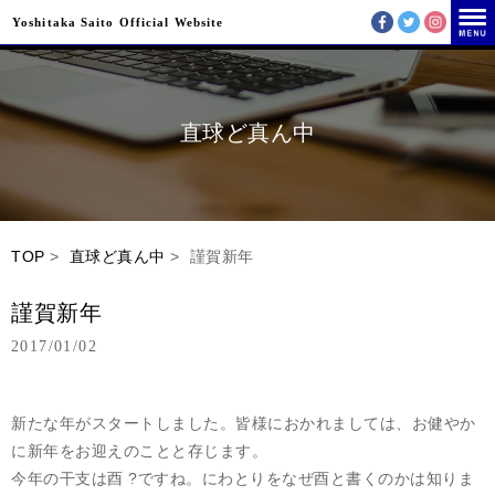
Yoshitaka Saito Official Website
直球ど真ん中
TOP
>
直球ど真ん中
> 謹賀新年
謹賀新年
2017/01/02
新たな年がスタートしました。皆様におかれましては、お健やか
に新年をお迎えのことと存じます。
今年の干支は酉 ?ですね。にわとりをなぜ酉と書くのかは知りま