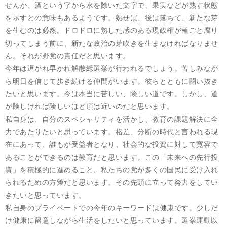
せんが、酒という字から水を除いた文字で、果実などが熟す状態
を示すとの意味もあるようです。熟せば、後は落ちて、新たな芽
を生むのは必然。ドロドロに熟した感のある現政権が種ごと腐り
切ってしまう前に、新たな政治の芽吹きを生まなければなりませ
ん。それが野党の責任だと思います。
今年は遅かれ早かれ解散総選挙が行われるでしょう。苦しみなが
ら明日を信じて歩き続ける仲間がいます。彼らとともに闘い抜き
たいと思います。今は本当に苦しい、険しい道です。しかし、道
が険しければ険しいほど頂は近いのだと思います。
私自身は、自分のスペシャリティを活かし、教育の課題解決に全
力であたりたいと思っています。格差、分断の時代と言われる現
在にあって、誰もが受益者となり、社会的な投資に対して寛容で
あることができるのは教育だと思います。この「未来への先行投
資」を積極的に進めること、私たちの党が多くの国民に受け入れ
られるための方策だと思います。その先頭に立って努力をしてい
きたいと思っています。
私自身のプライベートでの今年のキーワードは健康です。少しだ
け健康に留意しながら生活をしたいと思っています。選挙運動以