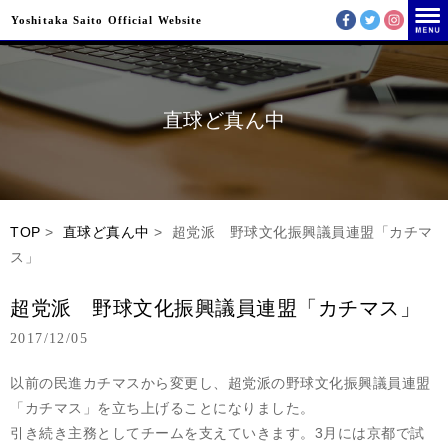
Yoshitaka Saito Official Website
直球ど真ん中
TOP
>
直球ど真ん中
> 超党派 野球文化振興議員連盟「カチマ
ス」
超党派 野球文化振興議員連盟「カチマス」
2017/12/05
以前の民進カチマスから変更し、超党派の野球文化振興議員連盟
「カチマス」を立ち上げることになりました。
引き続き主務としてチームを支えていきます。3月には京都で試