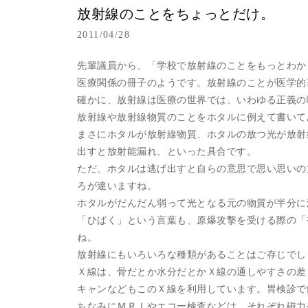
放射線のことをちょっとだけ。
2011/04/28
先輩議員から、「学校で放射線のことをもっとわか
医療関係の冊子のようです。放射線のことが医学的
確かに、放射線は医療の世界では、いわゆる正義の
放射線や放射線物質のことをホタルに例えて書いて
まさにホタルが放射線物質、ホタルの放つ光が放射
出すと放射能漏れ、といった具合です。
ただ、ホタルは逃げ出すと自らの意思で思い思いの
ろが違いますね。
ホタルがだんだん弱って光となる元の物質が半分に
「ひばく」という言葉も、原爆攻撃を受ける際の「
ね。
放射線にもいろいろな種類があることはご存じでし
Ｘ線は、骨だとか水分だとかＸ線の通しやすさの差
キャンなどもこのＸ線を利用しています。胃検診で
ちなみにＭＲＩやエコー検査などは、それぞれ磁力