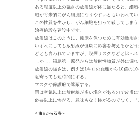
ある程度以上の強さの放射線が体に当たると、細胞
胞が将来的にがん細胞になりやすいともいわれてい
この性質を生かし、がん細胞を狙って殺してしまう
治療施設を建設中です。
放射線はこのように、健康を保つために有効活用さ
いずれにしても放射線が健康に影響を与えるかどう
どとも言われていますが、喫煙リスクなどと比べれ
しかし、福島第一原発からは放射性物質が外に漏れ
放射線の強さは、例えば1キロの距離から10倍の1
近寄っても短時間にする。
マスクや保護服で遮蔽する。
雨は空気以上に放射線が多い場合があるので皮膚に
必要以上に怖がる、意味もなく怖がるのでなく、「
<
仙台から石巻へ