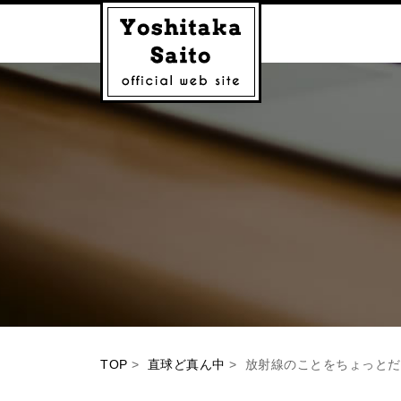
TOP
>
直球ど真ん中
> 放射線のことをちょっと