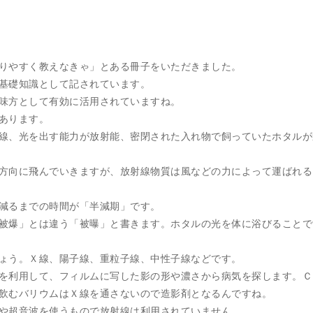
りやすく教えなきゃ」とある冊子をいただきました。
基礎知識として記されています。
味方として有効に活用されていますね。
あります。
線、光を出す能力が放射能、密閉された入れ物で飼っていたホタルが
方向に飛んでいきますが、放射線物質は風などの力によって運ばれる
減るまでの時間が「半減期」です。
被爆」とは違う「被曝」と書きます。ホタルの光を体に浴びることで
ょう。Ｘ線、陽子線、重粒子線、中性子線などです。
を利用して、フィルムに写した影の形や濃さから病気を探します。Ｃ
飲むバリウムはＸ線を通さないので造影剤となるんですね。
や超音波を使うもので放射線は利用されていません。