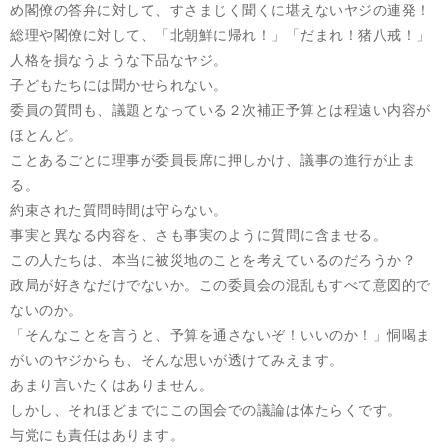
め閣僚の答弁に対して、すさまじく聞くに堪えないヤジの連発！
総理や閣僚に対して、「北朝鮮に帰れ！」「だまれ！猪八戒！」
人格を損なうような下品なヤジ。
子どもたちには聞かせられない。
委員の質問も、議題となっている２次補正予算とは程遠い内容が
ほとんど。
ことあるごとに理事が委員長席に押しかけ、議事の進行が止ま
る。
約束された質問時間は守らない。
事実と異なる内容を、さも事実のように質問に含ませる。
この人たちは、本当に被災地のことを考えているのだろうか？
政局が好きなだけでないか。この委員会の混乱もすべて意図的で
ないのか。
「そんなことを言うと、予算を通さないぞ！いいのか！」恫喝ま
がいのヤジからも、そんな思いが透けてみえます。
あまり言いたくはありません。
しかし、それほどまでにこの国会での議論は体たらくです。
与党にも責任はあります。