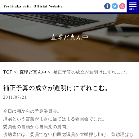
Yoshitaka Saito Official Website
直球ど真ん中
TOP
>
直球ど真ん中
> 補正予算の成立が週明けにずれこむ。
補正予算の成立が週明けにずれこむ。
2011/07/21
今日は朝からの予算委員会。
辟易という言葉がまさに当てはまる委員会でした。
委員会の冒頭から自民党の質問。
傍聴席には、委員でない自民党議員が大挙押し掛け、菅総理はじ