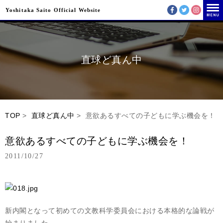
Yoshitaka Saito Official Website
直球ど真ん中
TOP
>
直球ど真ん中
> 意欲あるすべての子どもに学ぶ機会を！
意欲あるすべての子どもに学ぶ機会を！
2011/10/27
新内閣となって初めての文教科学委員会における本格的な論戦が