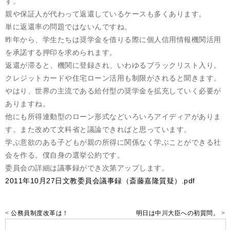
す。
親や保証人が代わって返還しているケースも多くあります。
単に返還率の問題ではないんですね。
昨年から、学生たちは奨学金を借りる際に個人信用情報機関活用
を承諾する押印を求められます。
返還が滞ると、機関に登録され、いわゆるブラックリスト入り。
クレジットカードや住宅ローン活用も制限がされると聞きます。
やはり、世界の主流である給付型の奨学金を拡充していく必要が
ありますね。
他にも所得連動型のローン形式などいろいろアイディアがありま
す。また改めて文科省と議論できればと思っています。
学ぶ意欲のある子どもが親の所得に関係なく学ぶことができる社
会を作る。僕自身の選挙公約です。
委員会の詳細は議事録ができ次第アップします。
2011年10月27日文教委員会議事録（斎藤嘉隆質疑）.pdf
<
公務員制度改革は！
明日は中川大臣への初質問。
>