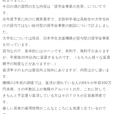
始まりました。
今日の僕の質問の主な内容は「奨学金事業の充実」についてで
す。
次年度予算に向けた概算要求で、文部科学省は高校生や大学生向
けの貸与ではない給付型の奨学金事業の創設について計上しまし
た。
大学生については現在、日本学生支援機構が貸与型の奨学金事業
を行っています。
貸与なので、基本的にはローンです。有利子、無利子があります
が、卒業後20年以内に返還するものです。（もちろん様々な返還
猶予の制度などがありますが…）
返済率そのものは最近向上傾向にありますが、内実は少し違いま
す。
機構の1年前の調査では、返済が遅れている人の88％が年収300万
円未満、その半数以上が無職やアルバイトの方。これに対して、
きちんと予定通り返済している方はその７０％が正規雇用者で
す。
厳しい若者の雇用情勢がこんなところにも色濃く出ているので