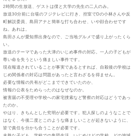
2時間の生放送、ゲストは僕と大学の先生の二人のみ。
放送30分前に台場のフジテレビに行き、控室でDの小林さんや反
町解説委員、島田アナと簡単な打ち合わせ、いや顔合わせです
ね。あれは。
島田さんが愛知県出身なので、ご当地グルメで盛り上がったくら
い。
放送のテーマであった大津のいじめ事件の対応。一人の子どもが
尊い命を失うという痛ましい事件です。
現在報道されていることが事実であるとすれば、自殺後の学校は
じめ関係者の対応は問題があったと言わざるを得ません。
必要な情報の共有がどこまでできていたのか、
情報の公表をためらったのはなぜなのか。
被害届の不受理や学校への家宅捜索など警察の対応はどうであっ
たのか。
やはり、きちんとした究明が必要です。犯人探しのようなことで
はなく、今後二度とこのような痛ましいことが起きないように、
皆で責任を分かち合うことが必要です。
未熟な子ども、学校での集団生活、いじめはどの学校、どの地域