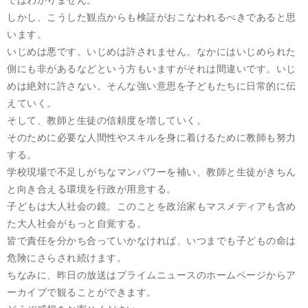
ではわかりません。
しかし、こうした観点からも検証がおこなわれるべきであると思
います。
いじめは悪です。いじめは許されません。なかにはいじめられた
側にも非があるなどという方もいますがそれは間違いです。いじ
めは絶対に許さない。そんな強い意思を子どもたちに日常的に伝
えていく。
そして、教師と生徒の信頼度を増していく。
そのために必要な人間性やスキルを身に着けるために教師も努力
する。
学校現場で不足しがちなマンパワーを補い、教師と生徒がきちん
と向き合える環境を行政が用意する。
子どもは大人社会の鏡。このことを政治家もマスメディアも含め
た大人社会がもっと自覚する。
皆で責任を分かち合っていかなければ、いつまでも子どもの命は
危険にさらされ続けます。
ちなみに、昨日の放送はプライムニュースのホームページからア
ーカイブで観ることができます。