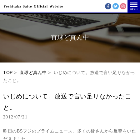
Yoshitaka Saito Official Website
直球ど真ん中
TOP
>
直球ど真ん中
> いじめについて。放送で言い足りなかっ
たこと。
いじめについて。放送で言い足りなかったこ
と。
2012/07/21
昨日のBSフジのプライムニュース。多くの皆さんから反響をいた
だきました。