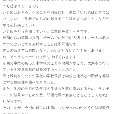
でも起きうることです。
いじめは起きる、そのことを前提にし、単に「いじめは起きては
いけない」「学校でいじめが起きることは恥ずべきこと」などの
考えを転換していく。
いじめをどう克服していくかに主眼を置くべきです。
早期からの情報の共有、チームでの対応が大切です。一人の教員
の力ではいじめを克服することは不可能です。
昨日の放送では時間がなく、言い足りないことも多々ありまし
た。そのうちの一つだけ申し上げておきます。
今回の事案のあった中学校のことをお聞きすると、大津市で行っ
ている学校選択制の対象校であったとのこと。
僕は以前から公立中学校の学校選択は学校と地域との関係を脆弱
にする危険性を述べてきました。
また、学校の評判が次年度の生徒入学数に直結するため、学力テ
ストの結果やいじめの数、問題行動の有無などをどうしても気に
しがちです。
そのことが、今回の対応の不備につながったのかどうかは現時点