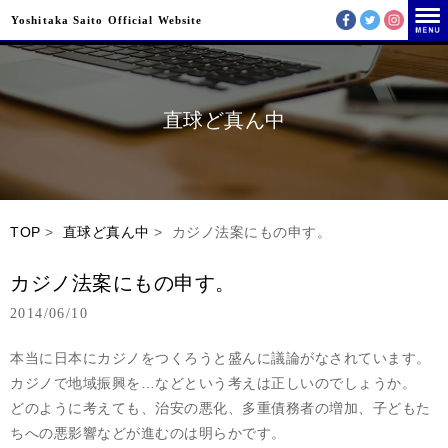
Yoshitaka Saito Official Website
直球ど真ん中
TOP
>
直球ど真ん中
> カジノ法案にもの申す。
カジノ法案にもの申す。
2014/06/10
本当に日本にカジノをつくろうと盛んに議論がなされています。
カジノで地域振興を…などという考えは正しいのでしょうか。
どのように考えても、治安の悪化、多重債務者の増加、子どもた
ちへの悪影響などが進むのは明らかです。