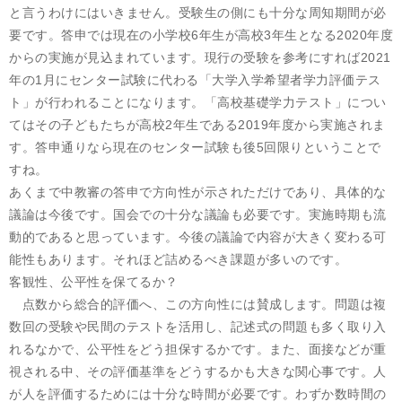
と言うわけにはいきません。受験生の側にも十分な周知期間が必
要です。答申では現在の小学校6年生が高校3年生となる2020年度
からの実施が見込まれています。現行の受験を参考にすれば2021
年の1月にセンター試験に代わる「大学入学希望者学力評価テス
ト」が行われることになります。「高校基礎学力テスト」につい
てはその子どもたちが高校2年生である2019年度から実施されま
す。答申通りなら現在のセンター試験も後5回限りということで
すね。
あくまで中教審の答申で方向性が示されただけであり、具体的な
議論は今後です。国会での十分な議論も必要です。実施時期も流
動的であると思っています。今後の議論で内容が大きく変わる可
能性もあります。それほど詰めるべき課題が多いのです。
客観性、公平性を保てるか？
点数から総合的評価へ、この方向性には賛成します。問題は複
数回の受験や民間のテストを活用し、記述式の問題も多く取り入
れるなかで、公平性をどう担保するかです。また、面接などが重
視される中、その評価基準をどうするかも大きな関心事です。人
が人を評価するためには十分な時間が必要です。わずか数時間の