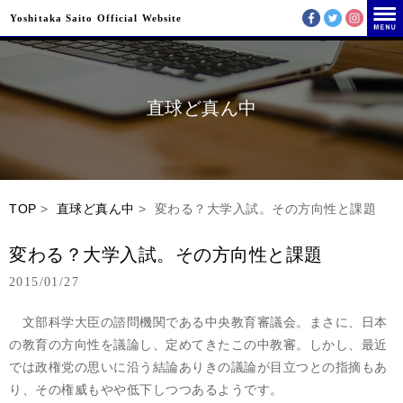
Yoshitaka Saito Official Website
直球ど真ん中
TOP
>
直球ど真ん中
> 変わる？大学入試。その方向性と課題
変わる？大学入試。その方向性と課題
2015/01/27
文部科学大臣の諮問機関である中央教育審議会。まさに、日本
の教育の方向性を議論し、定めてきたこの中教審。しかし、最近
では政権党の思いに沿う結論ありきの議論が目立つとの指摘もあ
り、その権威もやや低下しつつあるようです。