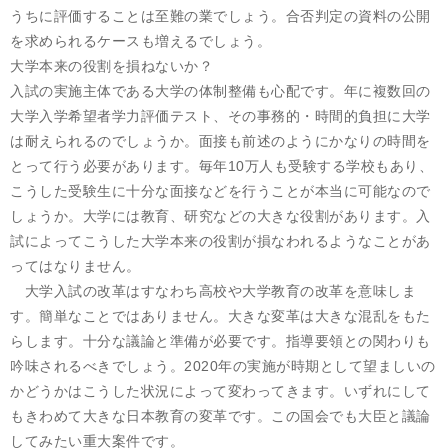
うちに評価することは至難の業でしょう。合否判定の資料の公開
を求められるケースも増えるでしょう。
大学本来の役割を損ねないか？
入試の実施主体である大学の体制整備も心配です。年に複数回の
大学入学希望者学力評価テスト、その事務的・時間的負担に大学
は耐えられるのでしょうか。面接も前述のようにかなりの時間を
とって行う必要があります。毎年10万人も受験する学校もあり、
こうした受験生に十分な面接などを行うことが本当に可能なので
しょうか。大学には教育、研究などの大きな役割があります。入
試によってこうした大学本来の役割が損なわれるようなことがあ
ってはなりません。
大学入試の改革はすなわち高校や大学教育の改革を意味しま
す。簡単なことではありません。大きな変革は大きな混乱をもた
らします。十分な議論と準備が必要です。指導要領との関わりも
吟味されるべきでしょう。2020年の実施が時期として望ましいの
かどうかはこうした状況によって変わってきます。いずれにして
もきわめて大きな日本教育の変革です。この国会でも大臣と議論
してみたい重大案件です。