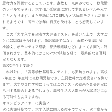
思考力を評価するとしています。点数も一点刻みでなく、数段階
のレベルで示され、大学側が受験生に対して求めるレベルを示す
こととなります。また英語にはTOEFLなどの民間テストも活用さ
れるようです。答申では年に何度か受けることも想定していま
す。
この『大学入学希望者学力評価テスト』を受けた上で、大学ご
とに2次試験を受けます。筆記試験ではなく、面接や集団討論、
小論文、ボランティア経験、部活動経験などによって多面的に評
価されます。基本的にはこの2つの試験を経て、最終的な合否判
定となります。
高校2年生も受験？
これ以外に、「高等学校基礎学力テスト」も実施されます。高校
2年生と3年生時に複数回受験でき、主要教科の定着度合いを測り
ます。大学や専門学校によってはこのテストの結果を合否判定に
活用する場合もあるでしょう。高校生活の大部分が入試漬けにな
る可能性もありますね。
オリンピックイヤーに実施？
次に実施時期です。大学入試に関わる改革ですから、次年度から