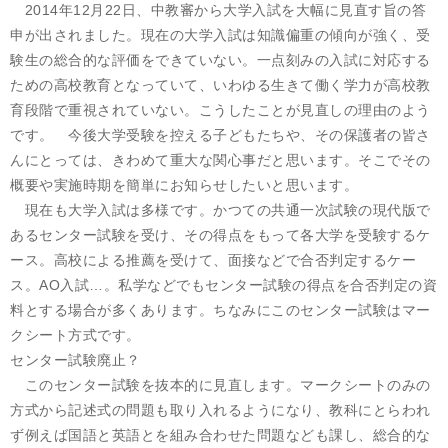
2014年12月22日、中教審から大学入試を大幅に見直す旨の答
申が出されました。現在の大学入試は知識偏重の傾向が強く、受
験生の総合的な評価をできていない。一点刻みの入試に対応する
ための高校教育となっていて、いわゆる生きて働く学力が高校教
育段階で重視されていない。こうしたことが見直しの理由のよう
です。 今後大学受験を控える子どもたちや、その保護者の皆さ
んにとっては、きわめて重大な関心事だと思います。そこでその
概要や実施時期を簡単にお知らせしたいと思います。
現在も大学入試は多様です。かつての共通一次試験の現代版で
あるセンター試験を受け、その得点をもって各大学を受験するケ
ース。高校による推薦を受けて、面接などで合否判定するケー
ス。AO入試…。私学などでもセンター試験の得点を合否判定の資
料とする場合が多くあります。ちなみにこのセンター試験はマー
クシート方式です。
センター試験廃止？
このセンター試験を抜本的に見直します。マークシートのみの
方式から記述式の問題も取り入れるようになり、教科にとらわれ
ず例えば国語と英語とを組み合わせた問題なども課し、総合的な