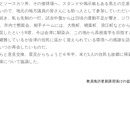
とソースカツ丼。その後球場へ。スタンドや掲示板もある黒土の立派
いので、地元の地方議員の皆さんにも助っ人として参加していただい
続き、私も先制の一打。試合中盤からは日頃の運動不足が響き、ジワ
の後、市内で懇親会。相手チームには、大熊町、楢葉町、浪江町などか
災したというR君。今は会津に馴染み、この地から高校進学を目指す
避難しているが会津の住民に温かく迎えられている環境への感謝を語
いつか再会したいものだ。
らと意見交換。震災からちょうど６年半。未だ1人の住民も故郷に帰
策について協議した。
教員免許更新講習漬けの盆