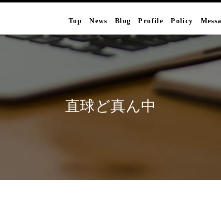
Top
News
Blog
Profile
Policy
Mess
直球ど真ん中