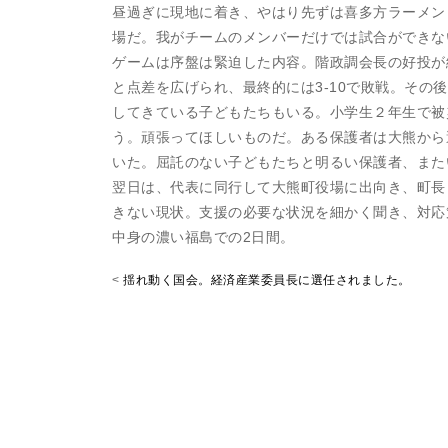
昼過ぎに現地に着き、やはり先ずは喜多方ラーメン
場だ。我がチームのメンバーだけでは試合ができな
ゲームは序盤は緊迫した内容。階政調会長の好投が
と点差を広げられ、最終的には3-10で敗戦。そ
してきている子どもたちもいる。小学生２年生で被
う。頑張ってほしいものだ。ある保護者は大熊から
いた。屈託のない子どもたちと明るい保護者、また
翌日は、代表に同行して大熊町役場に出向き、町長
きない現状。支援の必要な状況を細かく聞き、対応
中身の濃い福島での2日間。
<
揺れ動く国会。経済産業委員長に選任されました。