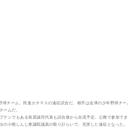
の野球チーム。民進カチマスの遠征試合だ。相手は会津の少年野球チー
チームだ。
プテンでもある前原誠司代表も試合後から合流予定。公務で参加でき
出の小熊しんじ衆議院議員の取り計らいで、充実した遠征となった。