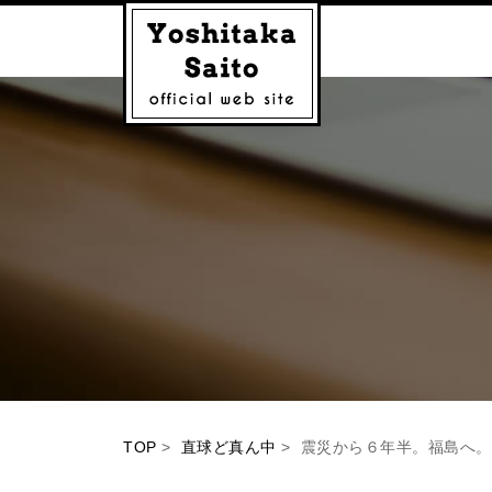
TOP
>
直球ど真ん中
> 震災から６年半。福島へ。