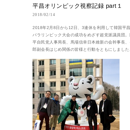
平昌オリンピック視察記録 part１
2018/02/14
2018年2月8日から12日、3連休を利用して韓
パラリンピック大会の成功をめざす超党派議員団。
平自民党人事局長、馬場信幸日本維新の会幹事長、
郎副会長はじめ関係の皆様と行動をともにしました