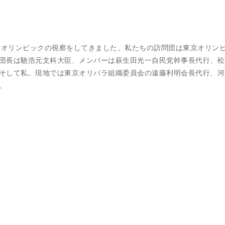
国平昌オリンピックの視察をしてきました。私たちの訪問団は東京オリン
団長は馳浩元文科大臣、メンバーは萩生田光一自民党幹事長代行、松
そして私。現地では東京オリパラ組織委員会の遠藤利明会長代行、河
。