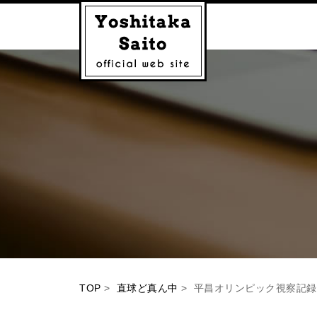
TOP
>
直球ど真ん中
> 平昌オリンピック視察記録 p