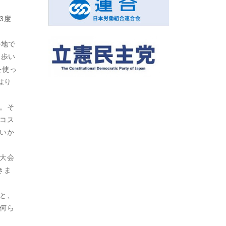
3度
の地で
を歩い
を使っ
はり
。そ
コス
いか
大会
きま
と、
何ら