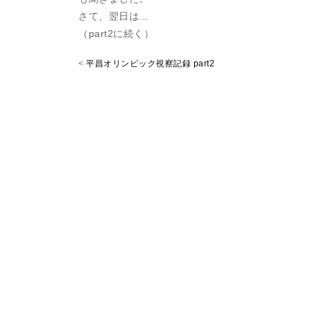
さて、翌日は…
（part2に続く）
<
平昌オリンピック視察記録 part2