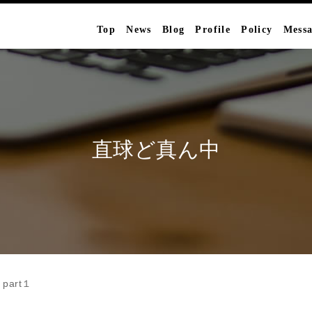
Top
News
Blog
Profile
Policy
Mess
直球ど真ん中
art１