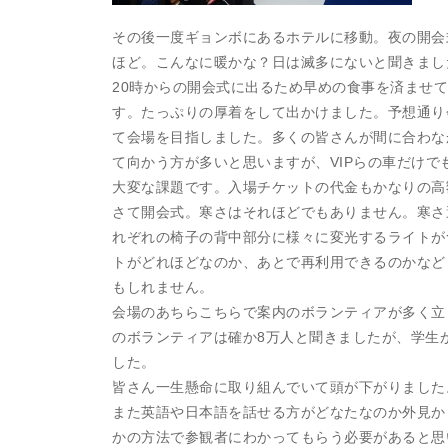
その後一度ギョンボにあるホテルに移動。夜の開会
ほど。こんなに暖かな？日は滅多にないと聞きまし
20時からの開会式に出るため早めの食事を済ませ
す。たっぷりの厚着をして出かけました。予想通り
て会場を目指しました。多くの皆さんが間に合わな
て向かう方が多いと思いますが、VIPらの車だけ
大変な課題です。入場チケットの代金もかなりの高
さて開会式。寒さはそれほどでもありません。寒さ
れぞれの椅子の背中部分に様々に変光するライトが
トがどれほどなのか、あとで再利用できるのかなど
もしれません。
会場のあちらこちらで案内のボランティアが多く立
のボランティアは確か8万人と聞きましたが、学生
した。
皆さん一生懸命に取り組んでいて頭が下がりました
また英語や日本語を話せる方がどなたなのか外見か
かの方法で参観者にわかってもらう必要があると思