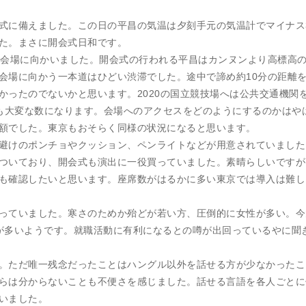
式に備えました。この日の平昌の気温は夕刻手元の気温計でマイナス
た。まさに開会式日和です。
て会場に向かいました。開会式の行われる平昌はカンヌンより高標高
会場に向かう一本道はひどい渋滞でした。途中で諦め約10分の距離
かったのでないかと思います。2020の国立競技場へは公共交通機関
でも大変な数になります。会場へのアクセスをどのようにするのかはや
額でした。東京もおそらく同様の状況になると思います。
避けのポンチョやクッション、ペンライトなどが用意されていました
ついており、開会式も演出に一役買っていました。素晴らしいですが
も確認したいと思います。座席数がはるかに多い東京では導入は難し
っていました。寒さのためか殆どが若い方、圧倒的に女性が多い。今
が多いようです。就職活動に有利になるとの噂が出回っているやに聞
。ただ唯一残念だったことはハングル以外を話せる方が少なかったこ
らは分からないことも不便さを感じました。話せる言語を各人ごとに
いました。