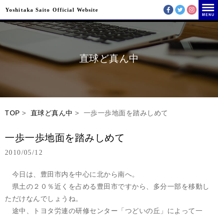
Yoshitaka Saito Official Website
直球ど真ん中
TOP
>
直球ど真ん中
> 一歩一歩地面を踏みしめて
一歩一歩地面を踏みしめて
2010/05/12
今日は、豊田市内を中心に北から南へ。
県土の２０％近くを占める豊田市ですから、多分一部を移動し
ただけなんでしょうね。
途中、トヨタ労連の研修センター「つどいの丘」によって一