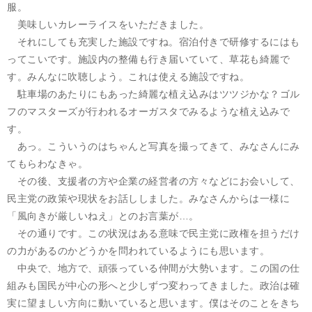
服。
美味しいカレーライスをいただきました。
それにしても充実した施設ですね。宿泊付きで研修するにはも
ってこいです。施設内の整備も行き届いていて、草花も綺麗で
す。みんなに吹聴しよう。これは使える施設ですね。
駐車場のあたりにもあった綺麗な植え込みはツツジかな？ゴル
フのマスターズが行われるオーガスタでみるような植え込みで
す。
あっ。こういうのはちゃんと写真を撮ってきて、みなさんにみ
てもらわなきゃ。
その後、支援者の方や企業の経営者の方々などにお会いして、
民主党の政策や現状をお話ししました。みなさんからは一様に
「風向きが厳しいねえ」とのお言葉が…。
その通りです。この状況はある意味で民主党に政権を担うだけ
の力があるのかどうかを問われているようにも思います。
中央で、地方で、頑張っている仲間が大勢います。この国の仕
組みも国民が中心の形へと少しずつ変わってきました。政治は確
実に望ましい方向に動いていると思います。僕はそのことをきち