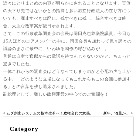
近々にとりまとめの内容が明らかにされることとなります。官僚
の天下り先ではないかとの指摘も多い独立行政法人の在り方につ
いても、廃止すべきは廃止、残すべきは残し、統合すべきは統
合。大胆な改革案が後日示されます。
さて、この行政改革調査会の会長は岡田克也衆議院議員。今日も
15人ほどのコアメンバーの中に、岡田会長も加わって侃々諤々の
議論のまさに最中に、いわゆる閣僚の呼び込みが…。
普通は自室で官邸からの電話を待つんじゃないのかと、ちょっと
驚きでしたね。
一体これからの調査会はどうなってしまうのかと心配の声も上が
る中、「どのような立場になってもこれからもこの会議に参加す
る」との言葉を残し退席されました。
副総理として、難しい政権運営の中心でのご奮闘を！
<
ムダ創出システムの抜本改革へ！政権交代の意義。
新年、酒量が…
>
Category