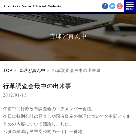
Yoshitaka Saito Official Website
直球ど真ん中
TOP
>
直球ど真ん中
> 行革調査会最中の出来事
行革調査会最中の出来事
2012/01/13
午前中に行政改革調査会のコアメンバー会議。
今日は特別会計の見直しや国有資産の整理についての中間とりま
とめの内容について議論しました。
ムダの削減は民主党公約の一丁目一番地。