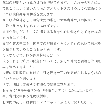
歳出の抑制という観点は当然理解できますが、これから社会に出
て働こうという若い人たちがデメリットを受けるような施策につ
いては僕自身も違和感を覚えます。
今、政府全体として就労状況の厳しい新卒者等の採用拡大につい
て取り組みをすすめているはずです。
民間企業などにも、文科省や厚労省を中心に働きかけてきた経緯
もあるはずです。
民間企業の中にも、国内での雇用を守ろうと必死の思いで採用枠
を確保しているところも多々あります。
そんななかで、国が採用抑制とは…？
僕もこれまで雇用の問題については、多くの仲間と議論し取り組
みを進めてきました。
今後の採用時期に向けて、引き続き一定の配慮がされるよう求め
ていきたいと思います。
さて、明日は文教科学委員会で質問に立ちます。
おそらく10時半過ぎから11時過ぎまでになるかと思います。
今、質問の中身を最終検討中。
お時間のある方は参院インターネット放送でご覧ください。