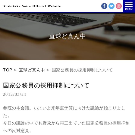
Yoshitaka Saito Official Website
直球ど真ん中
TOP
>
直球ど真ん中
> 国家公務員の採用抑制について
国家公務員の採用抑制について
2012/03/21
参院の本会議。いよいよ来年度予算に向けた議論が始まりまし
た。
今日の議論の中でも野党から再三出ていた国家公務員の採用抑制
への反対意見。